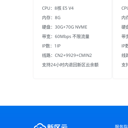
CPU：8核 E5 V4
CP
内存：8G
内
硬盘：30G+70G NVME
硬盘
带宽：60Mbps 不限流量
带
IP数：1IP
IP
线路：CN2+9929+CMIN2
线路
支持24小时内退回新区云余额
支
服务指