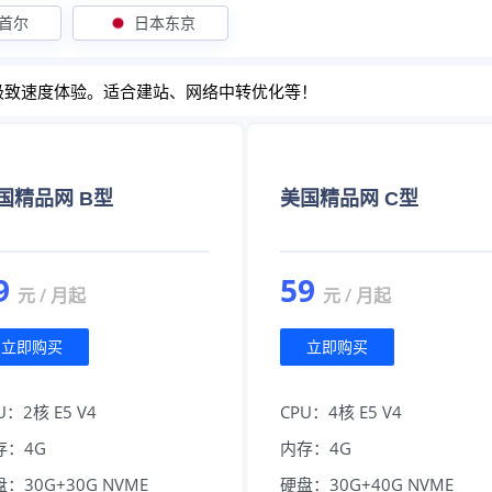
首尔
日本东京
IN2 极致速度体验。适合建站、网络中转优化等！
国精品网 B型
美国精品网 C型
9
59
元 / 月起
元 / 月起
立即购买
立即购买
U：2核 E5 V4
CPU：4核 E5 V4
存：4G
内存：4G
：30G+30G NVME
硬盘：30G+40G NVME