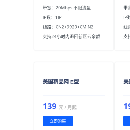
带宽：20Mbps 不限流量
带
IP数：1IP
IP
线路：CN2+9929+CMIN2
线路
支持24小时内退回新区云余额
支
美国精品网 E型
美
139
1
元 / 月起
立即购买