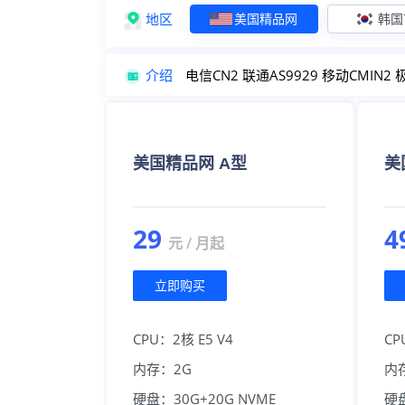
地区
美国精品网
韩国
介绍
电信CN2 联通AS9929 移动CM
美国精品网 A型
美
29
4
元 / 月起
立即购买
CPU：2核 E5 V4
CP
内存：2G
内
硬盘：30G+20G NVME
硬盘