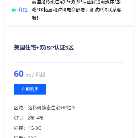
美国洛杉矶住宅IP+双ISP认证解锁流媒体/游
介绍
戏/TK拓展和跨境电商部署，测试IP请联系客
韩国首尔
广播IP+首尔直连线路
注册/登陆
服！
日本东京
广播IP+回国优化线路
美国住宅+双ISP认证3区
60
元 / 月起
立即购买
区域：洛杉矶静态住宅+IP独享
CPU：2核-4核
内存：1G-8G