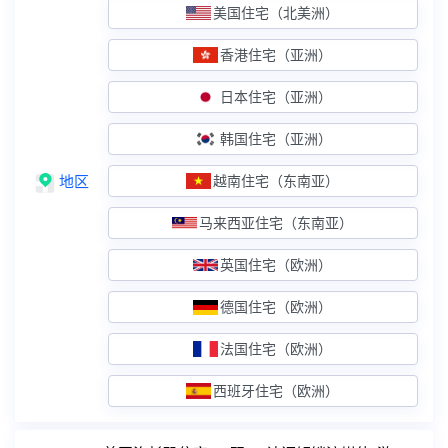
英国住宅（欧洲）
美国住宅（北美洲）
住宅IP+双ISP认证
香港住宅（亚洲）
德国住宅（欧洲）
住宅IP+双ISP认证
日本住宅（亚洲）
法国住宅（欧洲）
住宅IP+双ISP认证
韩国住宅（亚洲）
西班牙住宅（欧洲）
住宅IP+双ISP认证
地区
越南住宅（东南亚）
原生IP服务器
马来西亚住宅（东南亚）
台湾原生
原生IP+解锁外流媒体
英国住宅（欧洲）
香港精品CN2
原生IP+双向CN2线路
德国住宅（欧洲）
香港大带宽CN2
原生IP+双向30M起步
法国住宅（欧洲）
广播IP服务器
西班牙住宅（欧洲）
美国精品网
广播IP+精品电信CN2