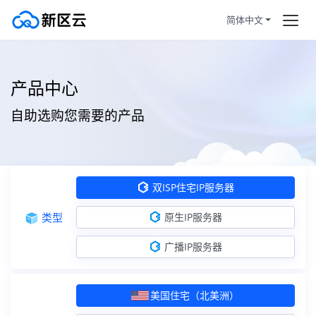
简体中文
双ISP住宅IP服务器
首页
产品中心
美国住宅（北美洲）
住宅IP+双ISP认证
订购产品
自助选购您需要的产品
美国住宅（北美洲）
住宅IP+双ISP认证
帮助新闻
香港住宅（亚洲）
住宅IP+双ISP认证
服务条款
双ISP住宅IP服务器
日本住宅（亚洲）
住宅IP+双ISP认证
拼团活动
HOT
类型
原生IP服务器
韩国住宅（亚洲）
住宅IP+双ISP认证
静态住宅
广播IP服务器
越南住宅（东南亚）
住宅IP+双ISP认证
马来西亚住宅（东南亚）
住宅IP+双ISP认证
美国住宅（北美洲）