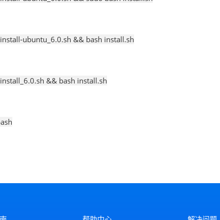
/install-ubuntu_6.0.sh && bash install.sh
install_6.0.sh && bash install.sh
bash
南
帮助中心
解决问题