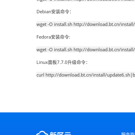
Debian安装命令：
wget -O install.sh http://download.bt.cn/install
Fedora安装命令:
wget -O install.sh http://download.bt.cn/install/
Linux面板7.7.0升级命令：
curl http://download.bt.cn/install/update6.sh|
服务指