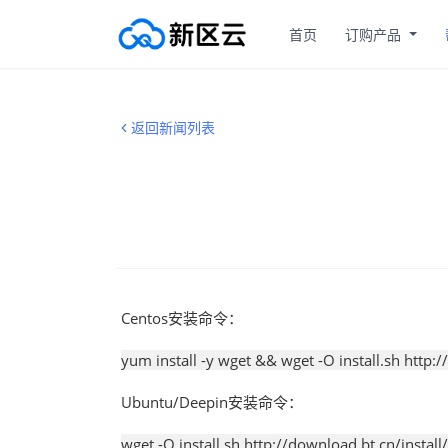
首页
订购产品
返回新闻列表
Centos安装命令：
yum install -y wget && wget -O install.sh http:/
Ubuntu/Deepin安装命令：
wget -O install.sh http://download.bt.cn/install