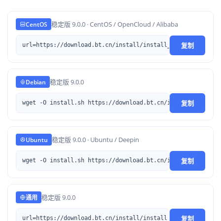
稳定版 9.0.0 · CentOS / OpenCloud / Alibaba
CentOS
复制
url=https://download.bt.cn/install/install_lts.sh ;if [ -
稳定版 9.0.0
Debian
复制
wget -O install.sh https://download.bt.cn/install/install
稳定版 9.0.0 · Ubuntu / Deepin
Ubuntu
复制
wget -O install.sh https://download.bt.cn/install/install
稳定版 9.0.0
通用
复制
url=https://download.bt.cn/install/install_lts.sh ;if [ -