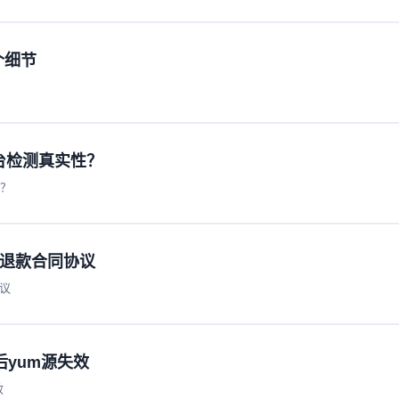
个细节
个平台检测真实性？
性？
持退款合同协议
议
后yum源失效
效