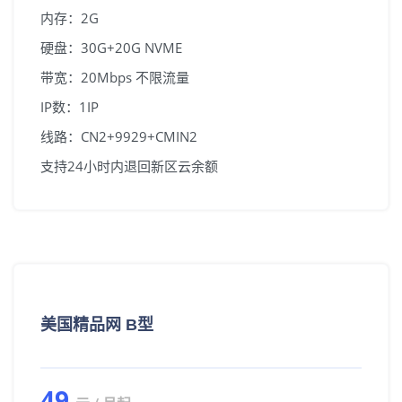
内存：2G
美国精品网
广播IP+精品电信CN2
硬盘：30G+20G NVME
韩国首尔
广播IP+首尔直连线路
带宽：20Mbps 不限流量
注册/登陆
IP数：1IP
日本东京
广播IP+回国优化线路
线路：CN2+9929+CMIN2
支持24小时内退回新区云余额
美国精品网 B型
49