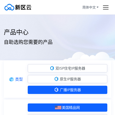
简体中文
双ISP住宅IP服务器
首页
产品中心
美国住宅（北美洲）
住宅IP+双ISP认证
订购产品
自助选购您需要的产品
美国住宅（北美洲）
住宅IP+双ISP认证
帮助新闻
香港住宅（亚洲）
住宅IP+双ISP认证
服务条款
双ISP住宅IP服务器
日本住宅（亚洲）
住宅IP+双ISP认证
拼团活动
HOT
类型
原生IP服务器
韩国住宅（亚洲）
住宅IP+双ISP认证
静态住宅
广播IP服务器
越南住宅（东南亚）
住宅IP+双ISP认证
马来西亚住宅（东南亚）
住宅IP+双ISP认证
美国精品网