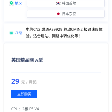
英国住宅（欧洲）
地区
韩国首尔
住宅IP+双ISP认证
日本东京
德国住宅（欧洲）
住宅IP+双ISP认证
法国住宅（欧洲）
住宅IP+双ISP认证
电信CN2 联通AS9929 移动CMIN2 极致速度体
介绍
验。适合建站、网络中转优化等！
西班牙住宅（欧洲）
住宅IP+双ISP认证
原生IP服务器
美国精品网 A型
美国精品CN2
原生IP+解锁外流媒体
台湾原生
原生IP+解锁外流媒体
29
元 / 月起
香港精品CN2
原生IP+双向CN2线路
立即购买
香港大带宽CN2
原生IP+双向30M起步
CPU：2核 E5 V4
广播IP服务器