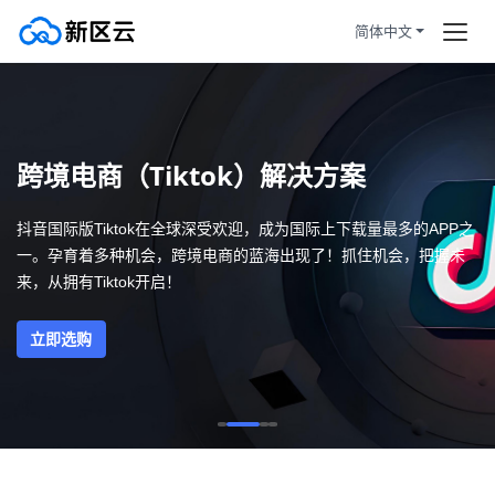
简体中文
首页
首页
订购产品
加州洛杉矶投资60w设备托管，
跨境电商（Tiktok）解决方案
双ISP住宅IP自营货源！
帮助新闻
抖音国际版Tiktok在全球深受欢迎，成为国际上下载量最多的APP之
跨境电商（Tiktok）解决方案
一。孕育着多种机会，跨境电商的蓝海出现了！抓住机会，把握未
服务条款
来，从拥有Tiktok开启！
拼团活动
HOT
云服务器100%独享使用，拒绝共
立即选购
享关联风险
静态住宅
原生双ISP住宅认证，让您在跨境
业务中更加顺畅
注册/登陆