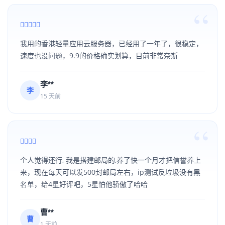
我用的香港轻量应用云服务器，已经用了一年了，很稳定，
速度也没问题，9.9的价格确实划算，目前非常奈斯
李**
李
15 天前
个人觉得还行, 我是搭建邮局的,养了快一个月才把信誉养上
来，现在每天可以发500封邮局左右，ip测试反垃圾没有黑
名单，给4星好评吧，5星怕他骄傲了哈哈
曹**
曹
1 天前