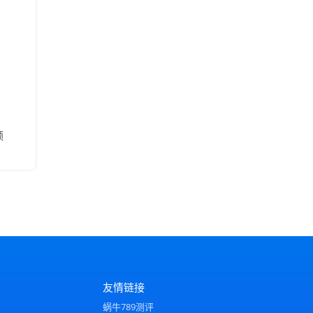
额
友情链接
蜗牛789测评