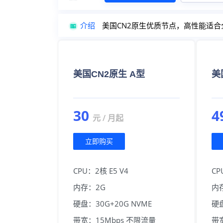
介绍
美国CN2原生优质节点，高性能适合全球
美国CN2原生 A型
美
30
4
元 / 月起
立即购买
CPU：2核 E5 V4
CP
内存：2G
内
硬盘：30G+20G NVME
硬盘
带宽：15Mbps 不限流量
带