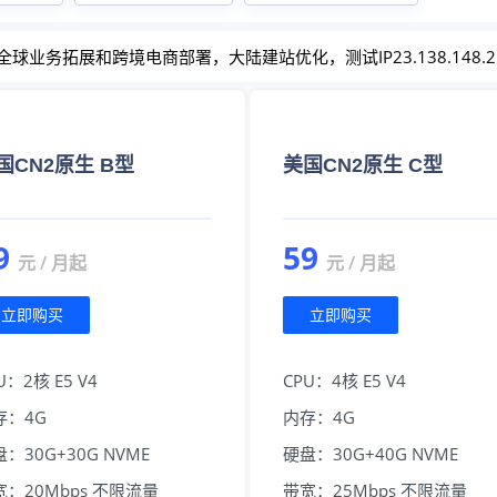
业务拓展和跨境电商部署，大陆建站优化，测试IP23.138.148.2
国CN2原生 B型
美国CN2原生 C型
9
59
元 / 月起
元 / 月起
立即购买
立即购买
U：2核 E5 V4
CPU：4核 E5 V4
存：4G
内存：4G
：30G+30G NVME
硬盘：30G+40G NVME
宽：20Mbps 不限流量
带宽：25Mbps 不限流量