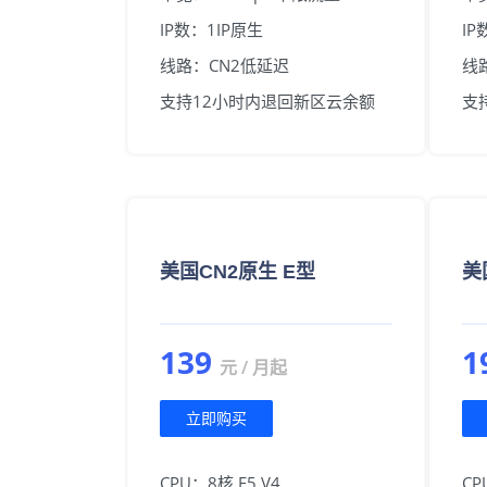
IP数：1IP原生
IP
线路：CN2低延迟
线
支持12小时内退回新区云余额
支
美国CN2原生 E型
美
139
1
元 / 月起
立即购买
CPU：8核 E5 V4
CP