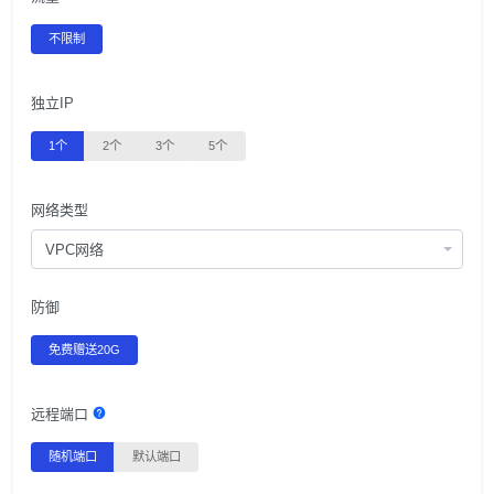
不限制
独立IP
1个
2个
3个
5个
网络类型
VPC网络
防御
免费赠送20G
远程端口
随机端口
默认端口