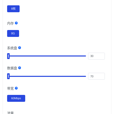
8核
内存
8G
系统盘
数据盘
带宽
60Mbps
流量