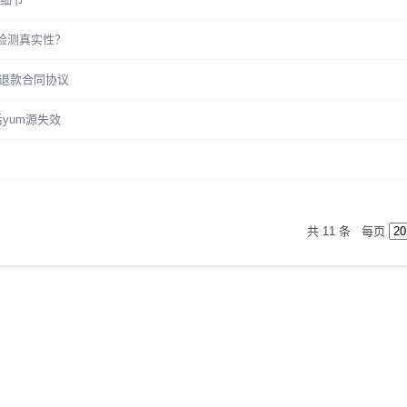
平台检测真实性？
持退款合同协议
后yum源失效
共 11 条
每页